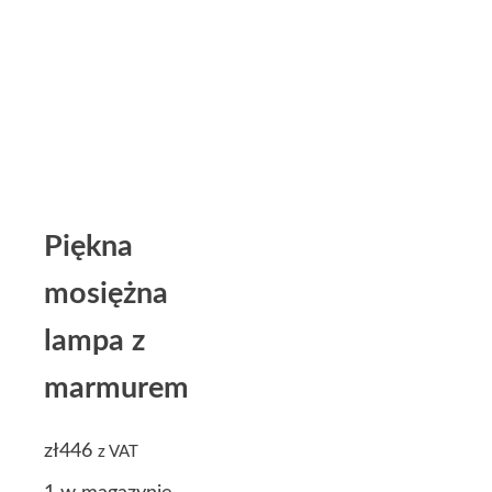
Piękna
mosiężna
lampa z
marmurem
zł
446
z VAT