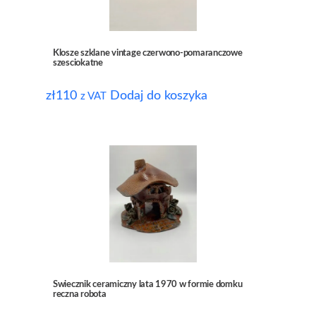
Klosze szklane vintage czerwono-pomaranczowe
szesciokatne
zł
110
Dodaj do koszyka
z VAT
Swiecznik ceramiczny lata 1970 w formie domku
reczna robota