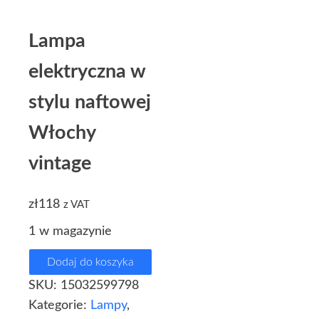
Lampa
elektryczna w
stylu naftowej
Włochy
vintage
zł
118
z VAT
1 w magazynie
Dodaj do koszyka
SKU:
15032599798
Kategorie:
Lampy
,