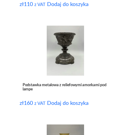
zł
110
Dodaj do koszyka
z VAT
Podstawka metalowa z reliefowymi amorkami pod
lampe
zł
160
Dodaj do koszyka
z VAT