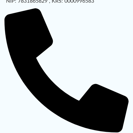
NIP: 7831865829 , KRS: 0000996583