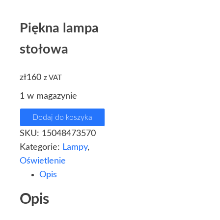
Piękna lampa
stołowa
zł
160
z VAT
1 w magazynie
Dodaj do koszyka
SKU:
15048473570
Kategorie:
Lampy
,
Oświetlenie
Opis
Opis