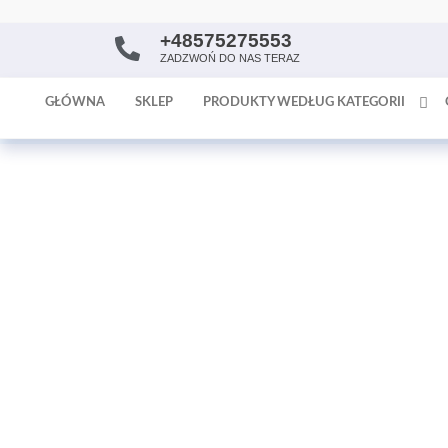
+48575275553
AntykArt
strona
ZADZWOŃ DO NAS TERAZ
internetowa
poświęcona
GŁÓWNA
SKLEP
PRODUKTY WEDŁUG KATEGORII
sprzedaży
antyków i
tapet