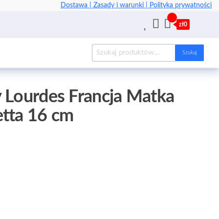
Dostawa |
Zasady i warunki |
Polityka prywatności
zł0
Szukaj
 Lourdes Francja Matka
etta 16 cm