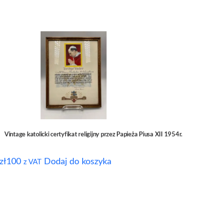
Vintage katolicki certyfikat religijny przez Papieża Piusa XII 1954r.
zł
100
Dodaj do koszyka
z VAT