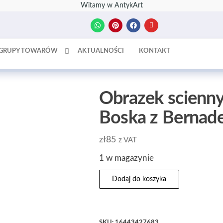
Witamy w AntykArt
GRUPY TOWARÓW
AKTUALNOŚCI
KONTAKT
Obrazek scienny
Boska z Bernad
zł
85
z VAT
1 w magazynie
Dodaj do koszyka
SKU:
16443427683