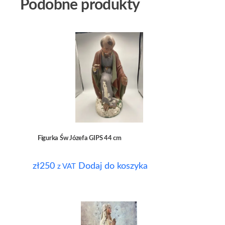
Podobne produkty
Figurka Św Józefa GIPS 44 cm
zł
250
Dodaj do koszyka
z VAT