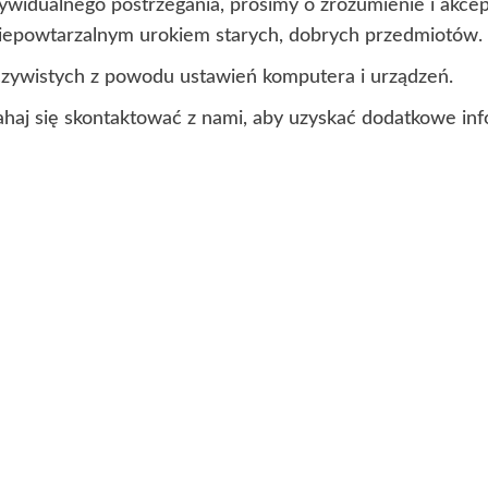
ndywidualnego postrzegania, prosimy o zrozumienie i akc
 niepowtarzalnym urokiem starych, dobrych przedmiotów.
czywistych z powodu ustawień komputera i urządzeń.
ahaj się skontaktować z nami, aby uzyskać dodatkowe inf