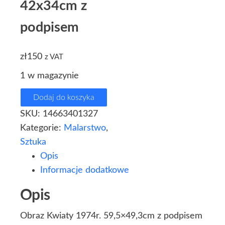
42x34cm z
podpisem
zł
150
z VAT
1 w magazynie
Dodaj do koszyka
SKU:
14663401327
Kategorie:
Malarstwo
,
Sztuka
Opis
Informacje dodatkowe
Opis
Obraz Kwiaty 1974r. 59,5×49,3cm z podpisem