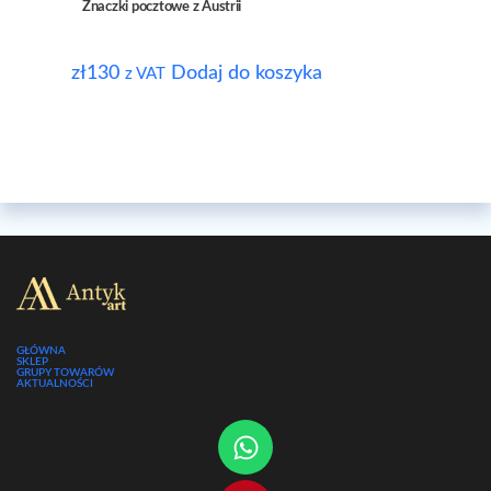
Znaczki pocztowe z Austrii
zł
130
Dodaj do koszyka
z VAT
GŁÓWNA
SKLEP
GRUPY TOWARÓW
AKTUALNOŚCI