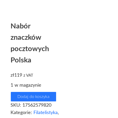
Nabór
znaczków
pocztowych
Polska
zł
119
z VAT
1 w magazynie
Dodaj do koszyka
SKU:
17562579820
Kategorie:
Filatelistyka
,