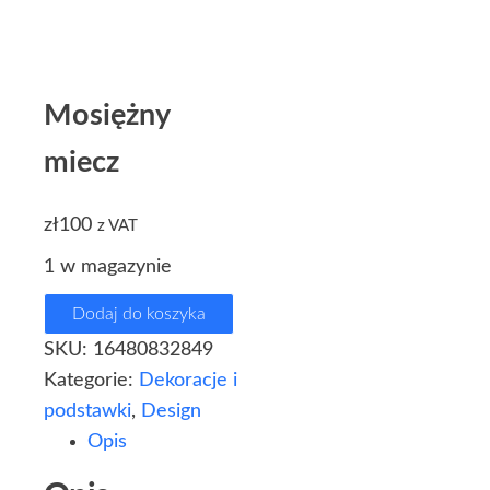
Mosiężny
miecz
zł
100
z VAT
1 w magazynie
Dodaj do koszyka
SKU:
16480832849
Kategorie:
Dekoracje i
podstawki
,
Design
Opis