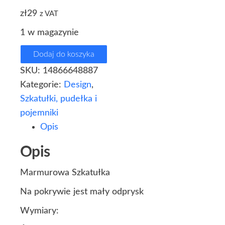
zł
29
z VAT
1 w magazynie
Dodaj do koszyka
SKU:
14866648887
Kategorie:
Design
,
Szkatułki, pudełka i
pojemniki
Opis
Opis
Marmurowa Szkatułka
Na pokrywie jest mały odprysk
Wymiary: