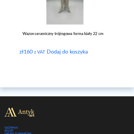
Wazon ceramiczny trójrogowa forma biały 22 cm
zł
160
Dodaj do koszyka
z VAT
GŁÓWNA
SKLEP
GRUPY TOWARÓW