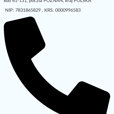
kod 61-131, poczta POZNAŃ, kraj POLSKA
NIP: 7831865829 , KRS: 0000996583