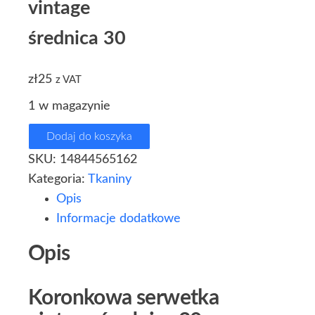
vintage
średnica 30
zł
25
z VAT
1 w magazynie
Dodaj do koszyka
SKU:
14844565162
Kategoria:
Tkaniny
Opis
Informacje dodatkowe
Opis
Koronkowa serwetka