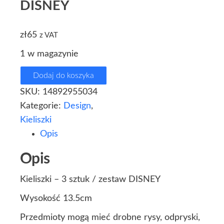
DISNEY
zł
65
z VAT
1 w magazynie
Dodaj do koszyka
SKU:
14892955034
Kategorie:
Design
,
Kieliszki
Opis
Opis
Kieliszki – 3 sztuk / zestaw DISNEY
Wysokość 13.5cm
Przedmioty mogą mieć drobne rysy, odpryski,