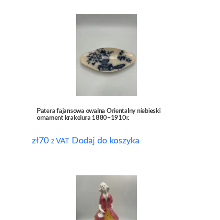
Patera fajansowa owalna Orientalny niebieski
ornament krakelura 1880–1910r.
zł
70
Dodaj do koszyka
z VAT