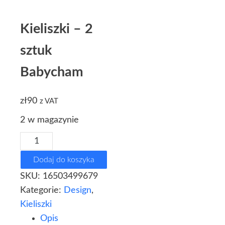
Kieliszki – 2
sztuk
Babycham
zł
90
z VAT
2 w magazynie
Dodaj do koszyka
SKU:
16503499679
Kategorie:
Design
,
Kieliszki
Opis