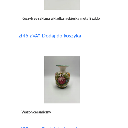
Koszyk ze szklana wkladka niebieska metal i szklo
zł
45
Dodaj do koszyka
z VAT
Wazon ceramiczny