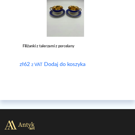
Filiżanki z talerzami z porcelany
zł
62
Dodaj do koszyka
z VAT