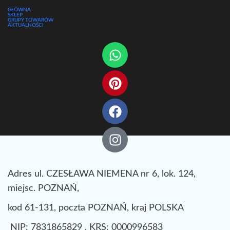
GŁÓWNA
SKLEP
GRUPY TOWARÓW
AKTUALNOŚCI
Adres ul. CZESŁAWA NIEMENA nr 6, lok. 124,
miejsc. POZNAŃ,
kod 61-131, poczta POZNAŃ, kraj POLSKA
NIP: 7831865829 , KRS: 0000996583