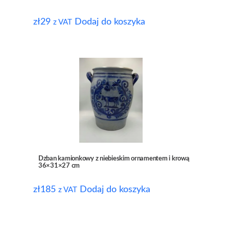
zł
29
Dodaj do koszyka
z VAT
Dzban kamionkowy z niebieskim ornamentem i krową
36×31×27 cm
zł
185
Dodaj do koszyka
z VAT