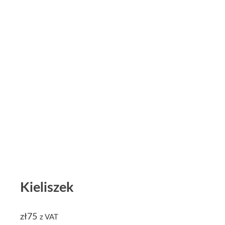
Kieliszek
zł
75
z VAT