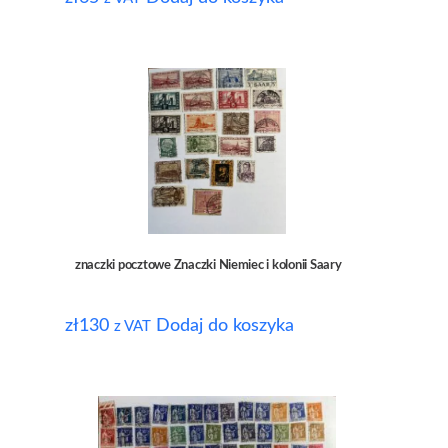
znaczki pocztowe Znaczki Niemiec i kolonii Saary
zł
130
Dodaj do koszyka
z VAT