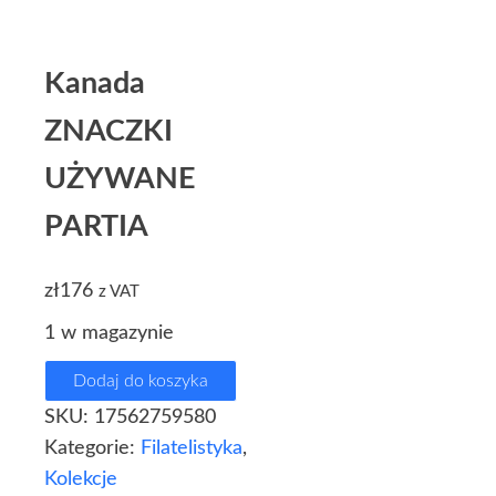
Kanada
ZNACZKI
UŻYWANE
PARTIA
zł
176
z VAT
1 w magazynie
Dodaj do koszyka
SKU:
17562759580
Kategorie:
Filatelistyka
,
Kolekcje