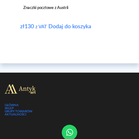
Znaczki pocztowe z Austrii
zł
130
Dodaj do koszyka
z VAT
GŁÓWNA
SKLEP
GRUPY TOWARÓW
AKTUALNOŚCI