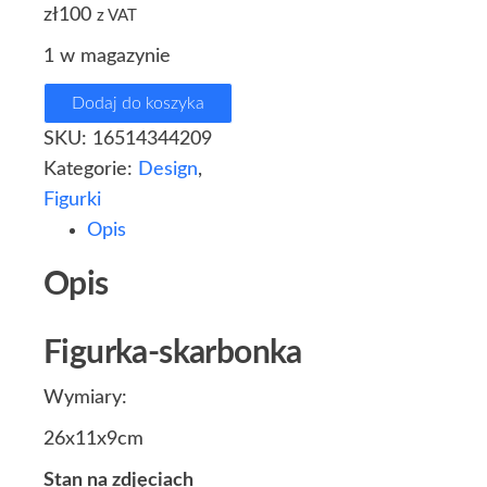
zł
100
z VAT
1 w magazynie
Dodaj do koszyka
SKU:
16514344209
Kategorie:
Design
,
Figurki
Opis
Opis
Figurka-skarbonka
Wymiary:
26x11x9cm
Stan na zdjęciach