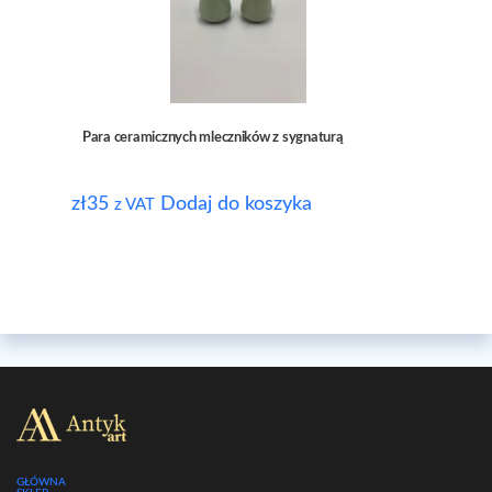
Para ceramicznych mleczników z sygnaturą
zł
35
Dodaj do koszyka
z VAT
GŁÓWNA