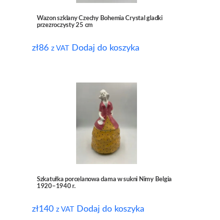
Wazon szklany Czechy Bohemia Crystal gladki
przezroczysty 25 cm
zł
86
Dodaj do koszyka
z VAT
Szkatułka porcelanowa dama w sukni Nimy Belgia
1920–1940 r.
zł
140
Dodaj do koszyka
z VAT