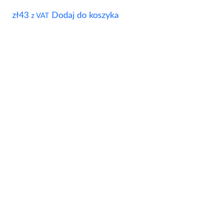
zł
43
Dodaj do koszyka
z VAT