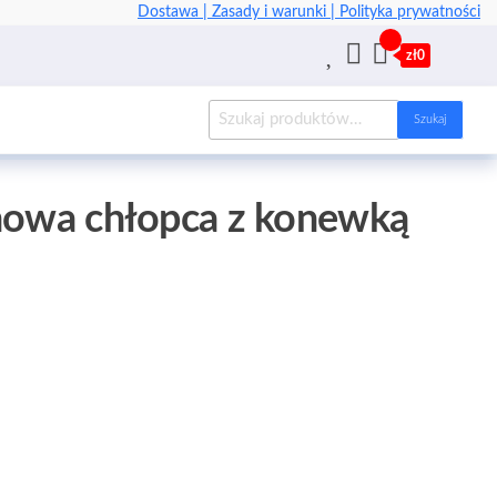
Dostawa |
Zasady i warunki |
Polityka prywatności
zł0
Szukaj
anowa chłopca z konewką