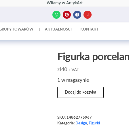
Witamy w AntykArt
GRUPY TOWARÓW
AKTUALNOŚCI
KONTAKT
Figurka porcel
zł
40
z VAT
1 w magazynie
Dodaj do koszyka
SKU:
14862775967
Kategorie:
Design
,
Figurki