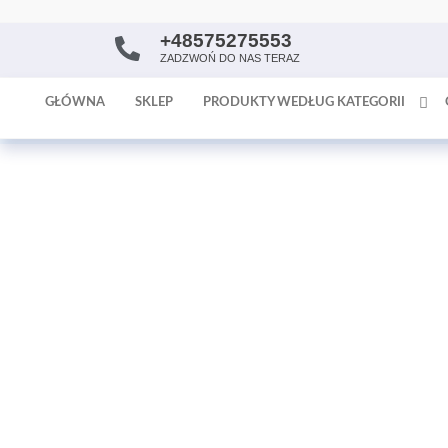
+48575275553
AntykArt
strona
ZADZWOŃ DO NAS TERAZ
internetowa
poświęcona
GŁÓWNA
SKLEP
PRODUKTY WEDŁUG KATEGORII
sprzedaży
antyków i
tapet