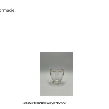
ormacje.
Kieliszek francuski antyk złocone