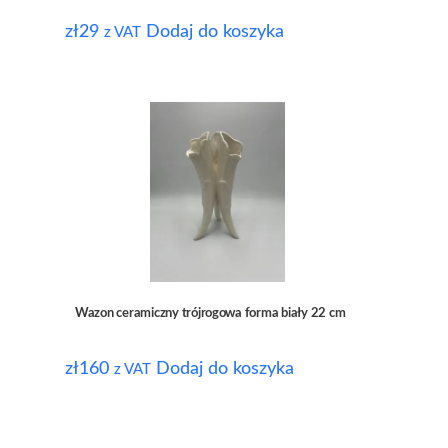
zł
29
Dodaj do koszyka
z VAT
Wazon ceramiczny trójrogowa forma biały 22 cm
zł
160
Dodaj do koszyka
z VAT