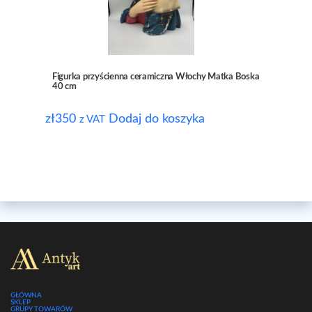
Figurka przyścienna ceramiczna Włochy Matka Boska
40 cm
zł
350
Dodaj do koszyka
z VAT
GŁÓWNA
SKLEP
GRUPY TOWARÓW