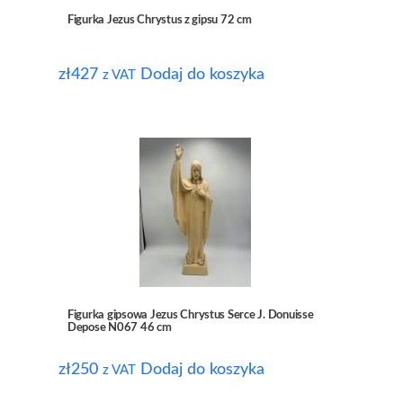
Figurka Jezus Chrystus z gipsu 72 cm
zł
427
Dodaj do koszyka
z VAT
Figurka gipsowa Jezus Chrystus Serce J. Donuisse
Depose N067 46 cm
zł
250
Dodaj do koszyka
z VAT