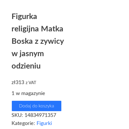
Figurka
religijna Matka
Boska z zywicy
w jasnym
odzieniu
zł
313
z VAT
1 w magazynie
Dodaj do koszyka
SKU:
14834971357
Kategorie:
Figurki