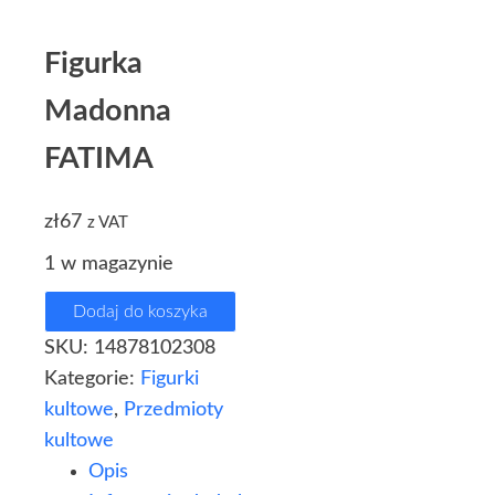
Figurka
Madonna
FATIMA
zł
67
z VAT
1 w magazynie
Dodaj do koszyka
SKU:
14878102308
Kategorie:
Figurki
kultowe
,
Przedmioty
kultowe
Opis