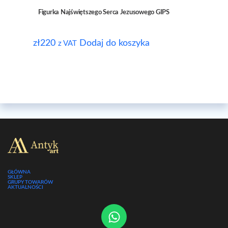
Figurka Najświętszego Serca Jezusowego GIPS
zł
220
Dodaj do koszyka
z VAT
GŁÓWNA
SKLEP
GRUPY TOWARÓW
AKTUALNOŚCI