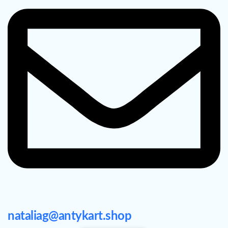
nataliag@antykart.shop