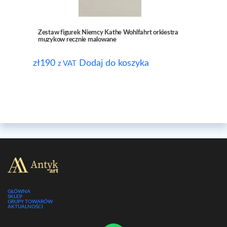
Zestaw figurek Niemcy Kathe Wohlfahrt orkiestra
muzykow recznie malowane
zł
190
Dodaj do koszyka
z VAT
GŁÓWNA
SKLEP
GRUPY TOWARÓW
AKTUALNOŚCI