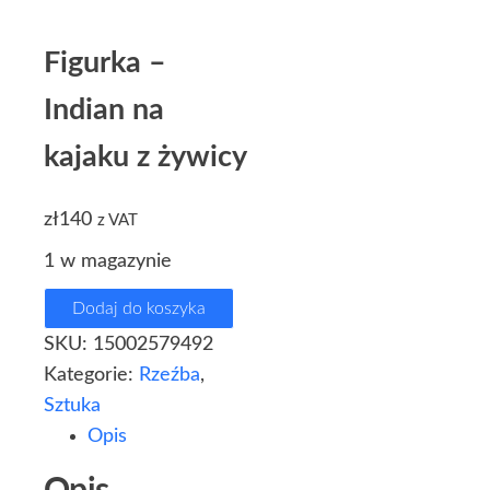
Figurka –
Indian na
kajaku z żywicy
zł
140
z VAT
1 w magazynie
Dodaj do koszyka
SKU:
15002579492
Kategorie:
Rzeźba
,
Sztuka
Opis