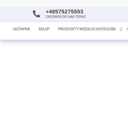
+48575275553
AntykArt
strona
ZADZWOŃ DO NAS TERAZ
internetowa
poświęcona
GŁÓWNA
SKLEP
PRODUKTY WEDŁUG KATEGORII
sprzedaży
antyków i
tapet