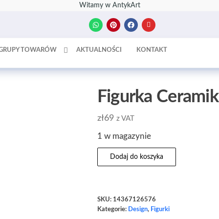
Witamy w AntykArt
GRUPY TOWARÓW
AKTUALNOŚCI
KONTAKT
Figurka Cerami
zł
69
z VAT
1 w magazynie
Dodaj do koszyka
SKU:
14367126576
Kategorie:
Design
,
Figurki