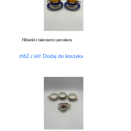
Filiżanki z talerzami z porcelany
zł
62
Dodaj do koszyka
z VAT