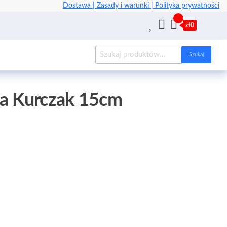
Dostawa |
Zasady i warunki |
Polityka prywatności
zł0
Szukaj
ka Kurczak 15cm