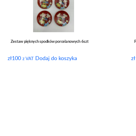
Zestaw pięknych spodków porcelanowych 6szt
P
zł
100
Dodaj do koszyka
zł
z VAT