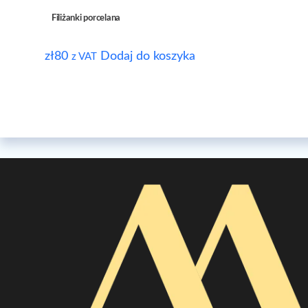
Filiżanki porcelana
zł
80
Dodaj do koszyka
z VAT