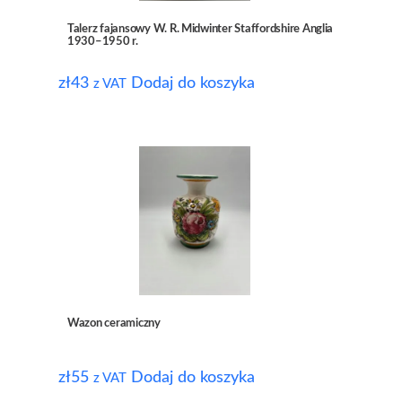
Talerz fajansowy W. R. Midwinter Staffordshire Anglia
1930–1950 r.
zł
43
Dodaj do koszyka
z VAT
Wazon ceramiczny
zł
55
Dodaj do koszyka
z VAT