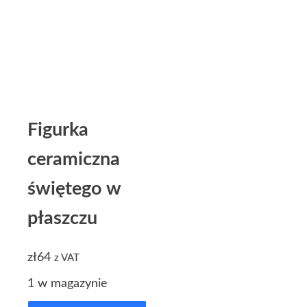
Figurka
ceramiczna
świętego w
płaszczu
zł
64
z VAT
1 w magazynie