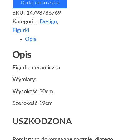
Dodaj do koszyka
SKU:
14798786769
Kategorie:
Design
,
Figurki
Opis
Opis
Figurka ceramiczna
Wymiary:
Wysokość 30cm
Szerokość 19cm
USZKODZONA
Pomiary są dokonywane ręcznie, dlatego