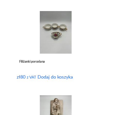
Filiżanki porcelana
zł
80
Dodaj do koszyka
z VAT