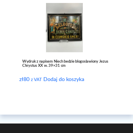
Wydruk z napisem Niech bedzie blogoslawiony Jezus
Chrystus XX w. 39×31 cm
zł
80
Dodaj do koszyka
z VAT