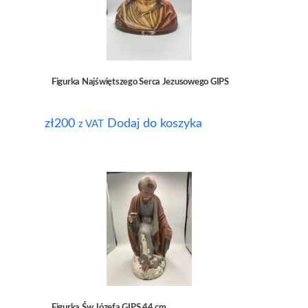
Figurka Najświętszego Serca Jezusowego GIPS
zł
200
Dodaj do koszyka
z VAT
Figurka Św Józefa GIPS 44 cm