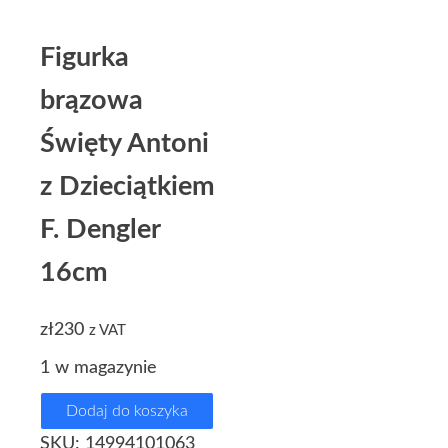
Figurka
brązowa
Święty Antoni
z Dzieciątkiem
F. Dengler
16cm
zł
230
z VAT
1 w magazynie
Dodaj do koszyka
SKU:
14994101063