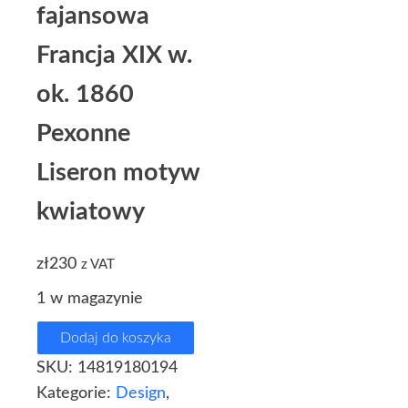
fajansowa
Francja XIX w.
ok. 1860
Pexonne
Liseron motyw
kwiatowy
zł
230
z VAT
1 w magazynie
Dodaj do koszyka
SKU:
14819180194
Kategorie:
Design
,