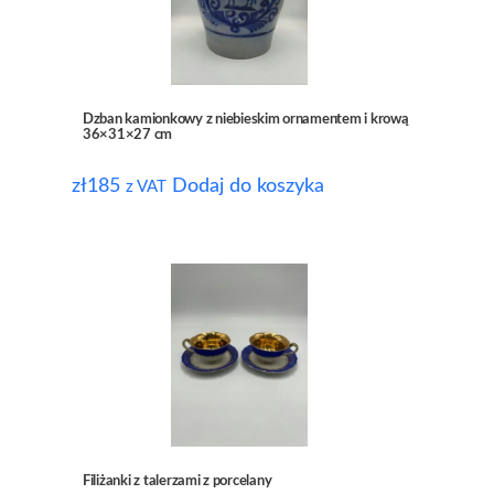
Dzban kamionkowy z niebieskim ornamentem i krową
36×31×27 cm
zł
185
Dodaj do koszyka
z VAT
Filiżanki z talerzami z porcelany