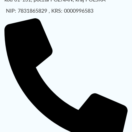
kod 61-131, poczta POZNAŃ, kraj POLSKA
NIP: 7831865829 , KRS: 0000996583