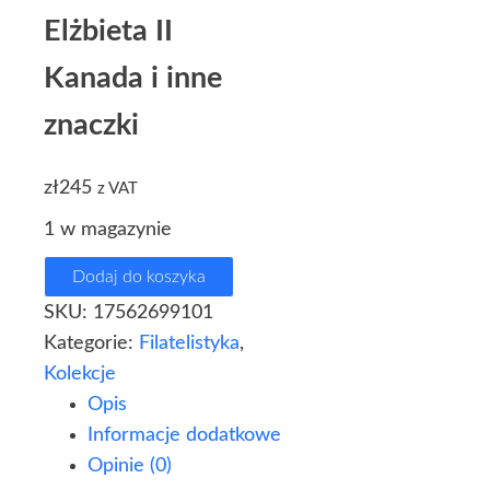
Elżbieta II
Kanada i inne
znaczki
zł
245
z VAT
1 w magazynie
Dodaj do koszyka
SKU:
17562699101
Kategorie:
Filatelistyka
,
Kolekcje
Opis
Informacje dodatkowe
Opinie (0)