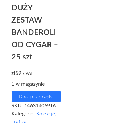
DUŻY
ZESTAW
BANDEROLI
OD CYGAR –
25 szt
zł
59
z VAT
1 w magazynie
Dodaj do koszyka
SKU:
14631406916
Kategorie:
Kolekcje
,
Trafika