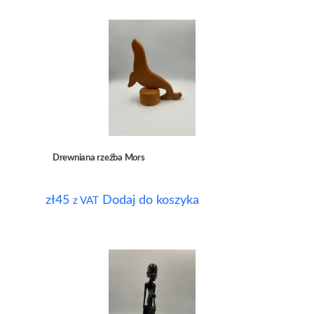
Drewniana rzeźba Mors
zł
45
Dodaj do koszyka
z VAT