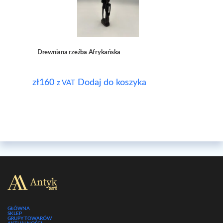
Drewniana rzeźba Afrykańska
zł
160
Dodaj do koszyka
z VAT
GŁÓWNA
SKLEP
GRUPY TOWARÓW