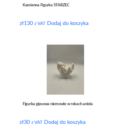
Kamienna Figurka STARZEC
zł
130
Dodaj do koszyka
z VAT
Figurka gipsowa niemowle w rekach aniola
zł
30
Dodaj do koszyka
z VAT