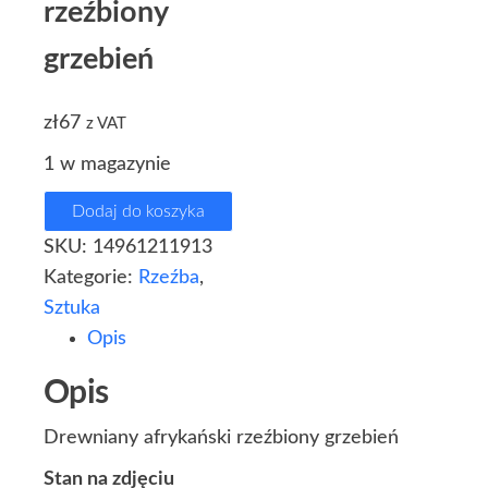
rzeźbiony
grzebień
zł
67
z VAT
1 w magazynie
Dodaj do koszyka
SKU:
14961211913
Kategorie:
Rzeźba
,
Sztuka
Opis
Opis
Drewniany afrykański rzeźbiony grzebień
Stan na zdjęciu