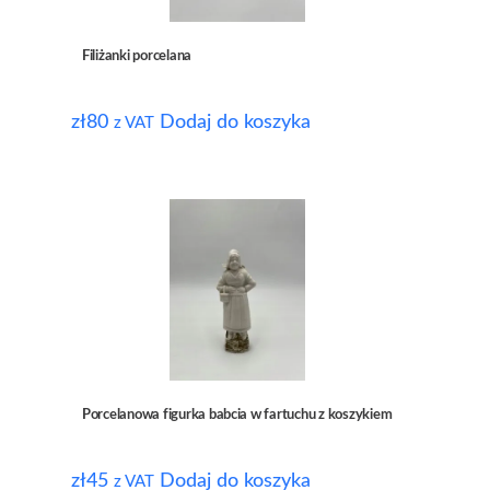
Filiżanki porcelana
zł
80
Dodaj do koszyka
z VAT
Porcelanowa figurka babcia w fartuchu z koszykiem
zł
45
Dodaj do koszyka
z VAT