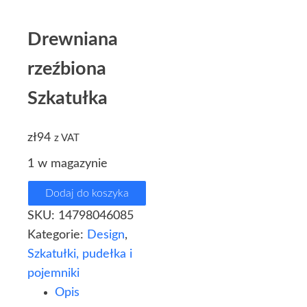
Drewniana
rzeźbiona
Szkatułka
zł
94
z VAT
1 w magazynie
Dodaj do koszyka
SKU:
14798046085
Kategorie:
Design
,
Szkatułki, pudełka i
pojemniki
Opis