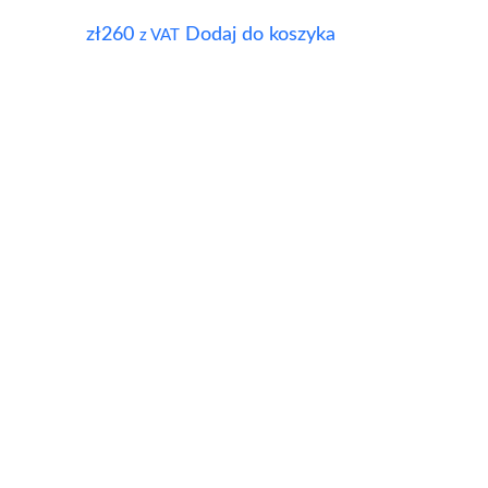
zł
260
Dodaj do koszyka
z VAT