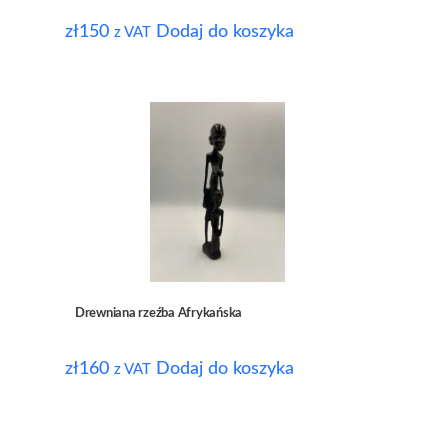
zł
150
Dodaj do koszyka
z VAT
Drewniana rzeźba Afrykańska
zł
160
Dodaj do koszyka
z VAT