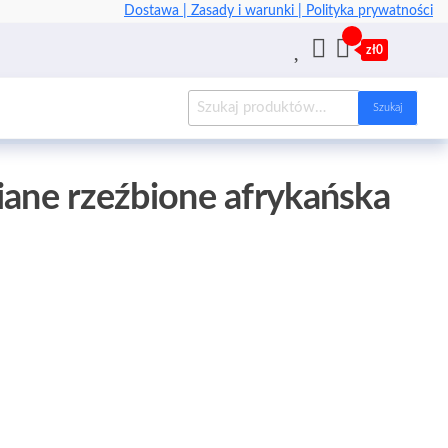
Dostawa |
Zasady i warunki |
Polityka prywatności
zł0
Szukaj
iane rzeźbione afrykańska