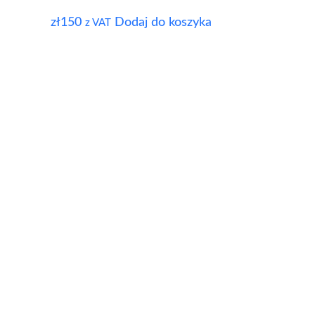
zł
150
Dodaj do koszyka
z VAT