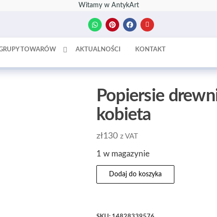
Witamy w AntykArt
GRUPY TOWARÓW
AKTUALNOŚCI
KONTAKT
Popiersie drewn
kobieta
zł
130
z VAT
1 w magazynie
Dodaj do koszyka
SKU:
14828339576