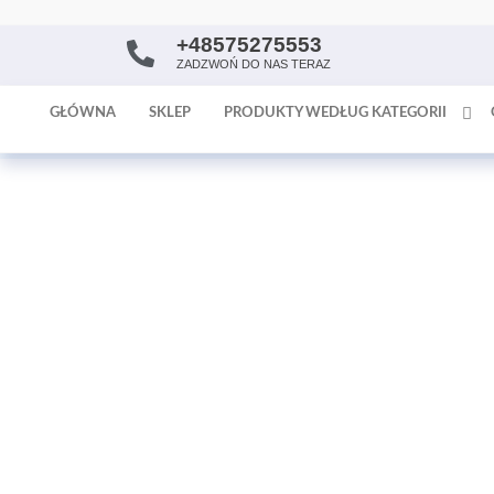
+48575275553
AntykArt
strona
ZADZWOŃ DO NAS TERAZ
internetowa
poświęcona
GŁÓWNA
SKLEP
PRODUKTY WEDŁUG KATEGORII
sprzedaży
antyków i
tapet