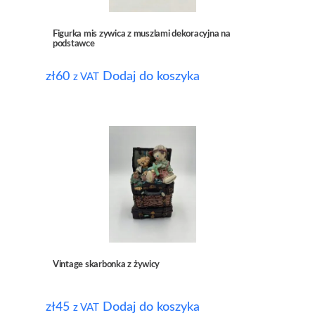
Figurka mis zywica z muszlami dekoracyjna na
podstawce
zł
60
Dodaj do koszyka
z VAT
Vintage skarbonka z żywicy
zł
45
Dodaj do koszyka
z VAT