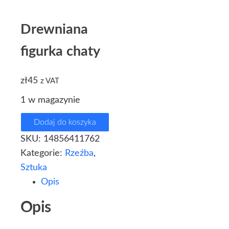
Drewniana
figurka chaty
zł
45
z VAT
1 w magazynie
Dodaj do koszyka
SKU:
14856411762
Kategorie:
Rzeźba
,
Sztuka
Opis
Opis