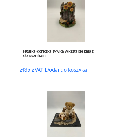
Figurka-doniczka zywica w ksztalcie pnia z
slonecznikami
zł
35
Dodaj do koszyka
z VAT