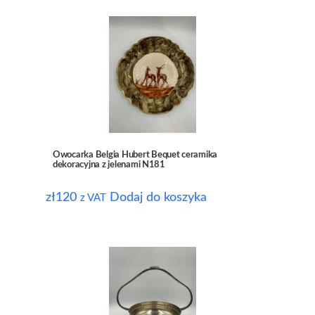
Owocarka Belgia Hubert Bequet ceramika
dekoracyjna z jelenami N181
zł
120
Dodaj do koszyka
z VAT