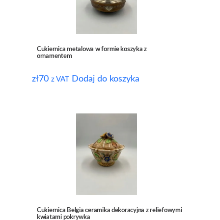
Cukiernica metalowa w formie koszyka z
ornamentem
zł
70
Dodaj do koszyka
z VAT
Cukiernica Belgia ceramika dekoracyjna z reliefowymi
kwiatami pokrywka