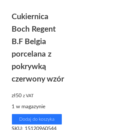
Cukiernica
Boch Regent
B.F Belgia
porcelana z
pokrywką
czerwony wzór
zł
50
z VAT
1 w magazynie
Dodaj do koszyka
SKU:
15120960544