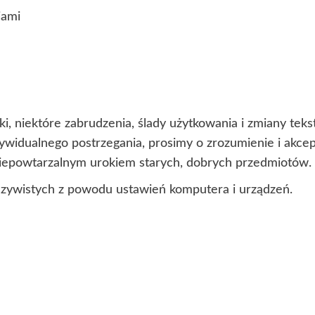
iami
i, niektóre zabrudzenia, ślady użytkowania i zmiany te
ndywidualnego postrzegania, prosimy o zrozumienie i akc
 niepowtarzalnym urokiem starych, dobrych przedmiotów.
czywistych z powodu ustawień komputera i urządzeń.