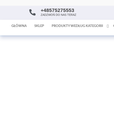
+48575275553
AntykArt
strona
ZADZWOŃ DO NAS TERAZ
internetowa
poświęcona
GŁÓWNA
SKLEP
PRODUKTY WEDŁUG KATEGORII
sprzedaży
antyków i
tapet