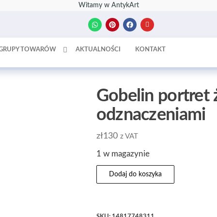
Witamy w AntykArt
GRUPY TOWARÓW
AKTUALNOŚCI
KONTAKT
Gobelin portret
odznaczeniami
zł
130
z VAT
1 w magazynie
Dodaj do koszyka
SKU:
14817748311