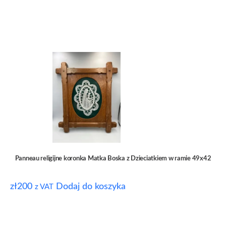
Panneau religijne koronka Matka Boska z Dzieciatkiem w ramie 49x42
zł
200
Dodaj do koszyka
z VAT