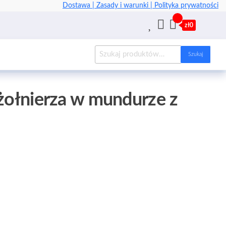
Dostawa |
Zasady i warunki |
Polityka prywatności
zł0
Szukaj
 żołnierza w mundurze z