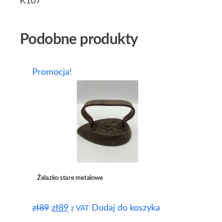
K107
Podobne produkty
Promocja!
Żelazko stare metalowe
zł
89
zł
89
Dodaj do koszyka
z VAT