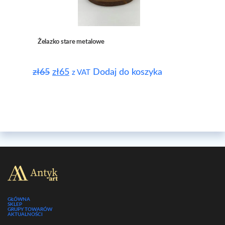
Żelazko stare metalowe
zł
65
zł
65
Dodaj do koszyka
z VAT
GŁÓWNA
SKLEP
GRUPY TOWARÓW
AKTUALNOŚCI