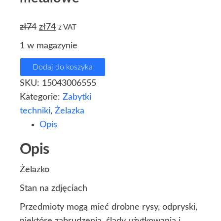
zł
74
zł
74
z VAT
1 w magazynie
Dodaj do koszyka
SKU:
15043006555
Kategorie:
Zabytki
techniki
,
Żelazka
Opis
Opis
Żelazko
Stan na zdjęciach
Przedmioty mogą mieć drobne rysy, odpryski,
niektóre zabrudzenia, ślady użytkowania i