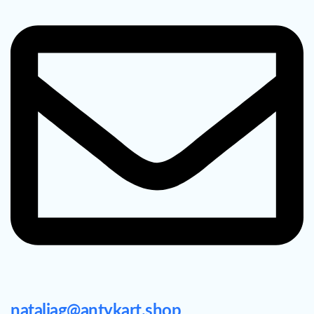
nataliag@antykart.shop