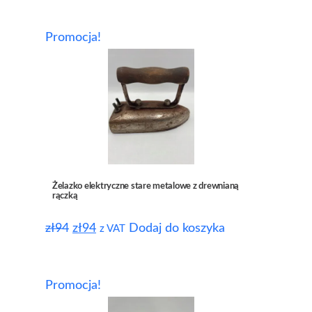
Promocja!
Żelazko elektryczne stare metalowe z drewnianą
rączką
zł
94
zł
94
Dodaj do koszyka
z VAT
Promocja!