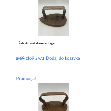
Żelazko metalowe vintage
zł
69
zł
69
Dodaj do koszyka
z VAT
Promocja!