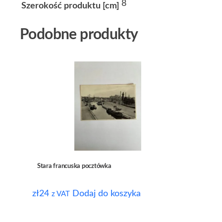
8
Szerokość produktu [cm]
Podobne produkty
Stara francuska pocztówka
zł
24
Dodaj do koszyka
z VAT