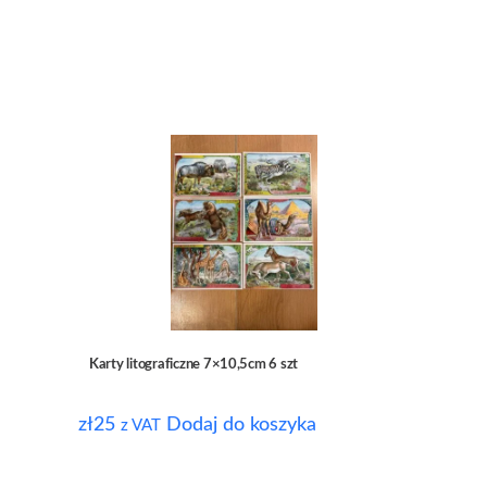
Karty litograficzne 7×10,5cm 6 szt
zł
25
Dodaj do koszyka
z VAT