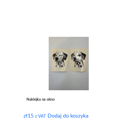
Naklejka na okno
zł
15
Dodaj do koszyka
z VAT