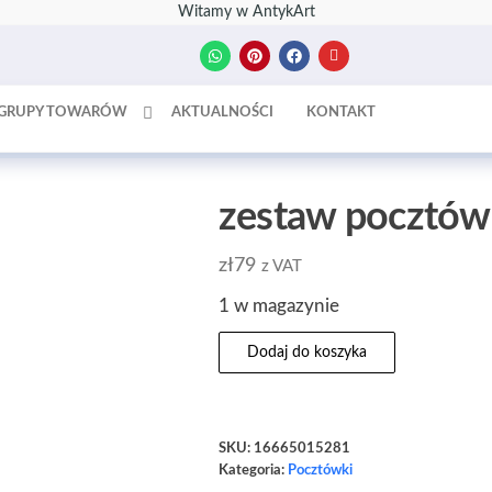
Witamy w AntykArt
GRUPY TOWARÓW
AKTUALNOŚCI
KONTAKT
zestaw pocztów
zł
79
z VAT
1 w magazynie
Dodaj do koszyka
SKU:
16665015281
Kategoria:
Pocztówki