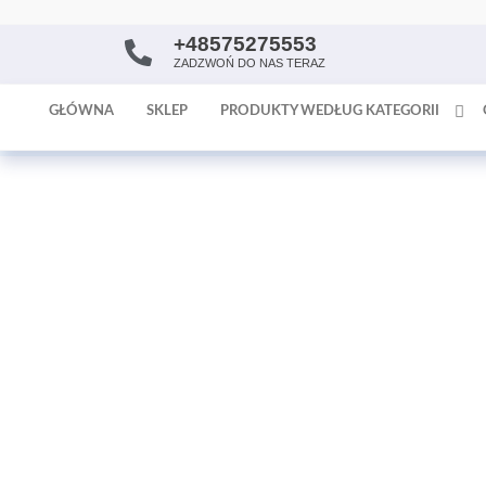
+48575275553
AntykArt
strona
ZADZWOŃ DO NAS TERAZ
internetowa
poświęcona
GŁÓWNA
SKLEP
PRODUKTY WEDŁUG KATEGORII
sprzedaży
antyków i
tapet