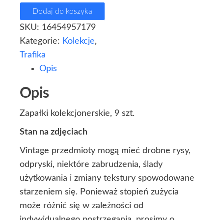
Dodaj do koszyka
SKU:
16454957179
Kategorie:
Kolekcje
,
Trafika
Opis
Opis
Zapałki kolekcjonerskie, 9 szt.
Stan na zdjęciach
Vintage przedmioty mogą mieć drobne rysy,
odpryski, niektóre zabrudzenia, ślady
użytkowania i zmiany tekstury spowodowane
starzeniem się. Ponieważ stopień zużycia
może różnić się w zależności od
indywidualnego postrzegania, prosimy o