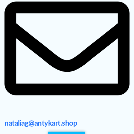
nataliag@antykart.shop