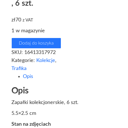
, 6 szt.
zł
70
z VAT
1 w magazynie
Dodaj do koszyka
SKU:
16413317972
Kategorie:
Kolekcje
,
Trafika
Opis
Opis
Zapałki kolekcjonerskie, 6 szt.
5.5×2.5 cm
Stan na zdjęciach