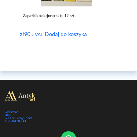
Zapałki kolekcjonerskie, 12 szt.
zł
90
Dodaj do koszyka
z VAT
GŁÓWNA
SKLEP
GRUPY TOWARÓW
AKTUALNOŚCI