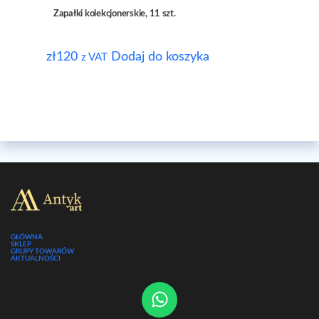
Zapałki kolekcjonerskie, 11 szt.
zł
120
Dodaj do koszyka
z VAT
GŁÓWNA
SKLEP
GRUPY TOWARÓW
AKTUALNOŚCI