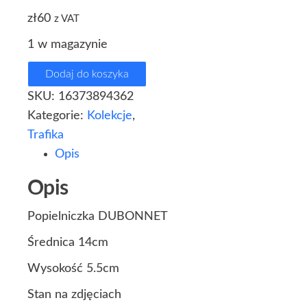
zł
60
z VAT
1 w magazynie
Dodaj do koszyka
SKU:
16373894362
Kategorie:
Kolekcje
,
Trafika
Opis
Opis
Popielniczka DUBONNET
Średnica 14cm
Wysokość 5.5cm
Stan na zdjęciach