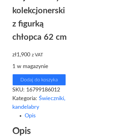
kolekcjonerski
z figurką
chłopca 62 cm
zł
1,900
z VAT
1 w magazynie
Dodaj do koszyka
SKU:
16799186012
Kategoria:
Świeczniki,
kandelabry
Opis
Opis