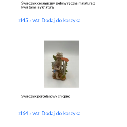
Świecznik ceramiczny zielony ręczna malatura z
kwiatami i sygnaturą
zł
45
Dodaj do koszyka
z VAT
Swiecznik porcelanowy chlopiec
zł
64
Dodaj do koszyka
z VAT