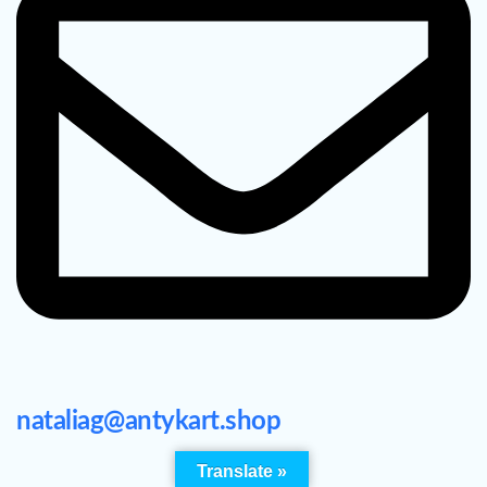
nataliag@antykart.shop
Translate »