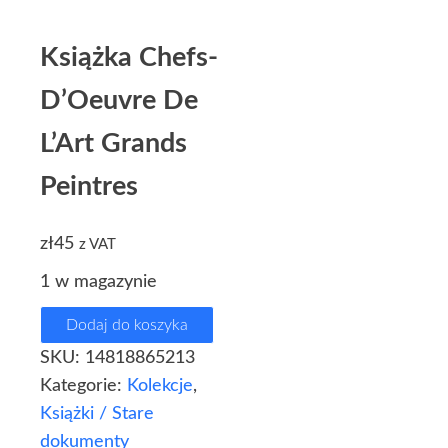
Książka Chefs-
D’Oeuvre De
L’Art Grands
Peintres
zł
45
z VAT
1 w magazynie
Dodaj do koszyka
SKU:
14818865213
Kategorie:
Kolekcje
,
Książki / Stare
dokumenty