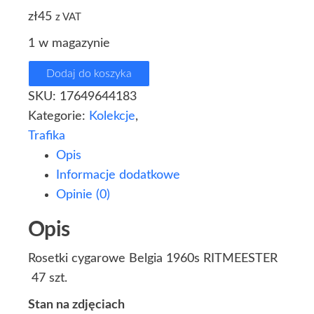
zł
45
z VAT
1 w magazynie
Dodaj do koszyka
SKU:
17649644183
Kategorie:
Kolekcje
,
Trafika
Opis
Informacje dodatkowe
Opinie (0)
Opis
Rosetki cygarowe Belgia 1960s RITMEESTER
47 szt.
Stan na zdjęciach